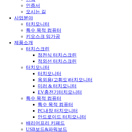
인증서
오시는 길
사업분야
터치모니터
특수 목적 컴퓨터
키오스크 임가공
제품소개
터치스크린
정전식 터치스크린
적외선 터치스크린
터치모니터
터치모니터
옥외용(고휘도)터치모니터
미러 & 터치모니터
EV충전기터치모니터
특수 목적 컴퓨터
특수 목적 컴퓨터
PC내장 터치모니터
안드로이드 터치모니터
배리어프리 키패드
USB보드&파워보드